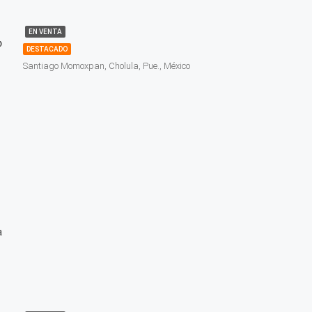
EN VENTA
p
DESTACADO
Santiago Momoxpan, Cholula, Pue., México
a