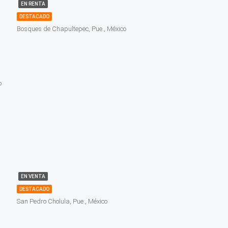
EN RENTA
DESTACADO
Bosques de Chapultepec, Pue., México
o
EN VENTA
DESTACADO
San Pedro Cholula, Pue., México