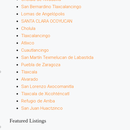
San Bernardino Tlaxcalancingo
Lomas de Angelópolis
SANTA CLARA OCOYUCAN
Cholula
Tlaxcalancingo
Atlixco
Cuautlancingo
San Martín Texmelucan de Labastida
Puebla de Zaragoza
o
Tlaxcala
Alvarado
San Lorenzo Axocomanitla
Tlaxcala de Xicohténcatl
Refugio de Arriba
San Juan Huactzinco
Featured Listings
o