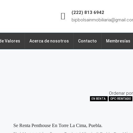
(222) 813 6942
bipbolsainmobiliaria@gmail.c
de Valores
Acerca de nosotros
Contacto
Membresías
Ordenar por
EN VENTA
EN RENTA
EN VENTA
EN VENTA
EN VENTA
EN RENTA
OPORTUNIDAD
OPORTUNIDAD
OPORTUNIDAD
OPORTUNIDAD
OPORTUNIDAD
OPORTUNIDAD
EN RENTA
EN RENTA
EN VENTA
RENTADO
Se Renta Penthouse En Torre La Cima, Puebla.