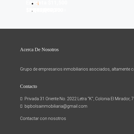
En renta
$11,500
4
$25,500
$14,000
$8,400,000
$10,971,000
$1,375,000
$7,342,457.70
$3,500,000
18,500
$4,500
$18,500
$2,950,000/En venta
Acerca De Nosotros
Grupo de empresarios inmobiliarios asociados, altamente cap
Contacto
Privada 31 Oriente No. 2022 Letra “K”, Colonia El Mirador, 
bipbolsainmobiliaria@gmail.com
Contactar con nosotros