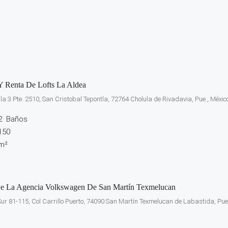
Y Renta De Lofts La Aldea
e la 3 Pte. 2510, San Cristobal Tepontla, 72764 Cholula de Rivadavia, Pue., Méxic
2
Baños
150
m²
De La Agencia Volkswagen De San Martín Texmelucan
r 81-115, Col Carrillo Puerto, 74090 San Martín Texmelucan de Labastida, Pue