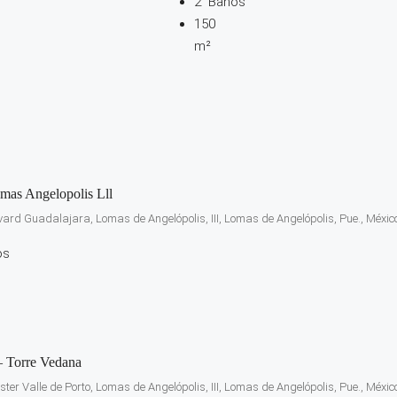
2
Baños
150
m²
omas Angelopolis Lll
vard Guadalajara, Lomas de Angelópolis, III, Lomas de Angelópolis, Pue., Méxic
os
– Torre Vedana
ter Valle de Porto, Lomas de Angelópolis, III, Lomas de Angelópolis, Pue., Méxic