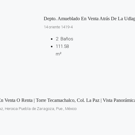
Depto. Amueblado En Venta Atrás De La Udla
14 oriente 1419-4
2
Baños
111.58
m²
n Venta O Renta | Torre Tecamachalco, Col. La Paz | Vista Panorámic
z, Heroica Puebla de Zaragoza, Pue., México