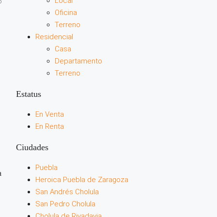
Local
o
Oficina
Terreno
Residencial
Casa
Departamento
Terreno
Estatus
En Venta
En Renta
Ciudades
Puebla
a
Heroica Puebla de Zaragoza
San Andrés Cholula
San Pedro Cholula
Cholula de Rivadavia