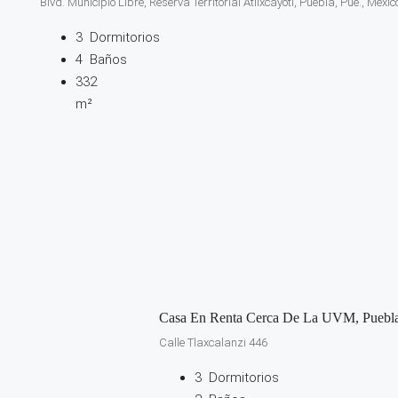
Blvd. Municipio Libre, Reserva Territorial Atlixcáyotl, Puebla, Pue., Méxic
3
Dormitorios
4
Baños
332
m²
Casa En Renta Cerca De La UVM, Puebl
Calle Tlaxcalanzi 446
3
Dormitorios