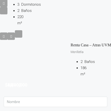
3
Dormitorios
2
Baños
220
m²
Renta Casa – Atras UVM
Morillotla
2
Baños
186
m²
$2,790,000
$38,000
$4,800,000
$12,000