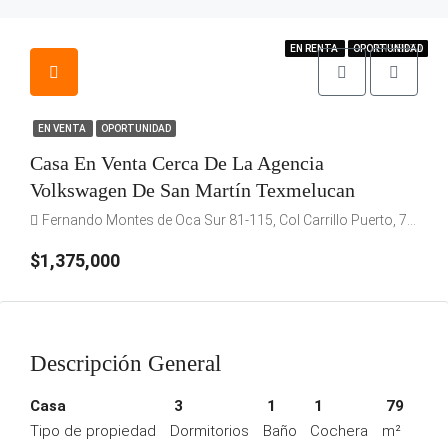
EN VENTA
EN RENTA
EN RENTA
OPORTUNIDAD
OPORTUNIDAD
OPORTUNIDAD
EN VENTA
EN VENTA
OPORTUNIDAD
Casa En Venta Cerca De La Agencia
Volkswagen De San Martín Texmelucan
Fernando Montes de Oca Sur 81-115, Col Carrillo Puerto, 74090 San Martín Texmelucan de Labastida, Pue.
$1,375,000
Descripción General
Casa
3
1
1
79
Tipo de propiedad
Dormitorios
Baño
Cochera
m²