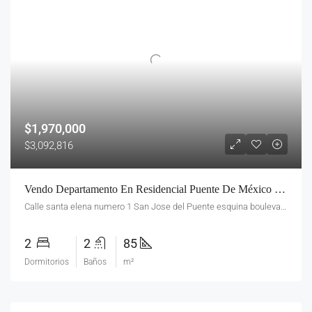
$1,970,000
$3,092,816
Vendo Departamento En Residencial Puente De México En Forjadores Cerca A Calzada Zavaleta Y Recta A Cholula
Calle santa elena numero 1 San Jose del Puente esquina boulevard forjadores
2
2
85
Dormitorios
Baños
m²