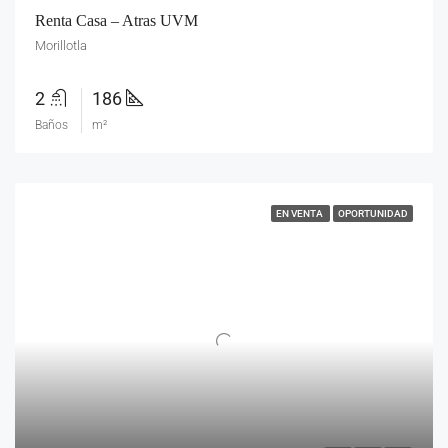
Renta Casa – Atras UVM
Morillotla
2
186
Baños
m²
EN VENTA
OPORTUNIDAD