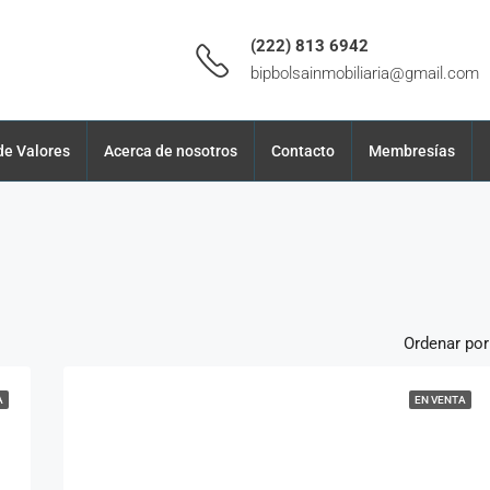
(222) 813 6942
bipbolsainmobiliaria@gmail.com
de Valores
Acerca de nosotros
Contacto
Membresías
Ordenar por
A
EN VENTA