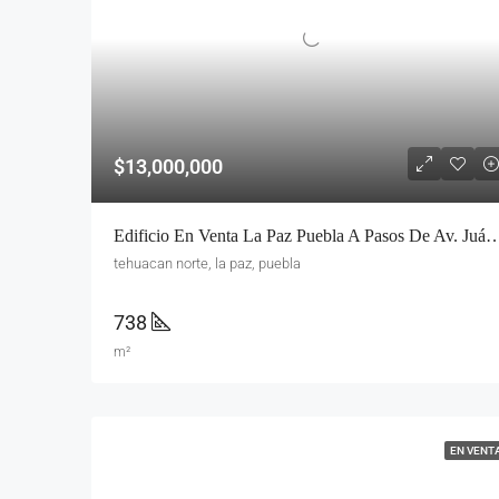
$13,000,000
Edificio En Venta La Paz Puebla A Pasos De Av. Juárez | Ideal Oficinas O No
tehuacan norte, la paz, puebla
738
m²
EN VENT