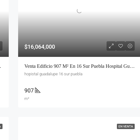
$16,064,000
taría Con Estacionamiento
Venta Edificio 907 M² En 16 Sur Puebla Hospital Guadalupe – Clinica, Escuela U Oficinas
hopistal guadalupe 16 sur puebla
907
m²
A
EN VENTA