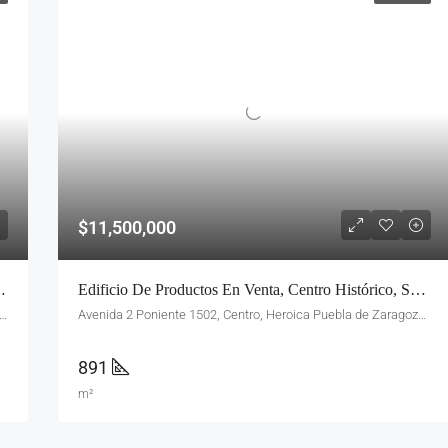
$11,500,000
Cerca Autopista Y Galerías Serdán
Edificio De Productos En Venta, Centro Histórico, Sobre Avenida 2 Pte
Hermanos Serdán, Aquiles Serdán, Heroica Puebla de Zaragoza, Pue., México
Avenida 2 Poniente 1502, Centro, Heroica Puebla de Zaragoza, Pue., México
891
m²