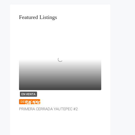
Featured Listings
EN VENTA
$4,350,000
DESTACADO
PRIMERA CERRADA YAUTEPEC #2