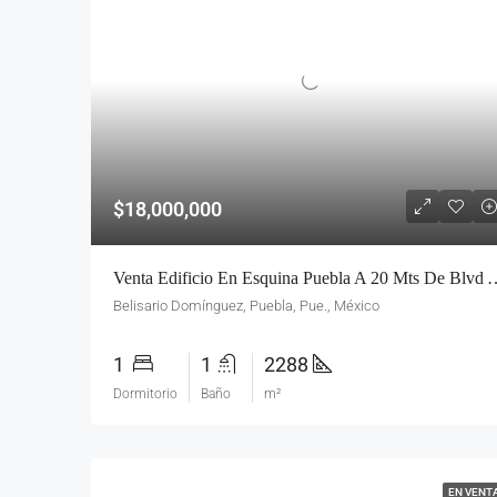
$18,000,000
Venta Edificio En Esquina Puebla A 20 Mts De Blvd Atlixco | Belisa
Belisario Domínguez, Puebla, Pue., México
1
1
2288
Dormitorio
Baño
m²
EN VENT