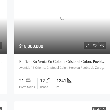
$18,000,000
rio Domiguez | 14 Departamentos + Locales Comerciales
Edificio En Venta En Colonia Cristobal Colon, Puebla – Esquina Gran Potencial Comercial
Avenida 16 Oriente, Cristóbal Colon, Heroica Puebla de Zaragoza, Pue., México
21
12
1341
Dormitorios
Baños
m²
A
EN VENTA