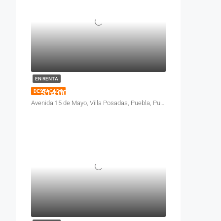
EN RENTA
$14,000
DESTACADO
Avenida 15 de Mayo, Villa Posadas, Puebla, Pue., México