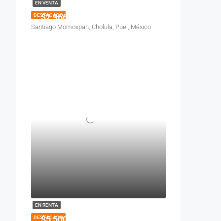
EN VENTA
$2,966,500
DESTACADO
Santiago Momoxpan, Cholula, Pue., México
EN RENTA
$5,500
DESTACADO