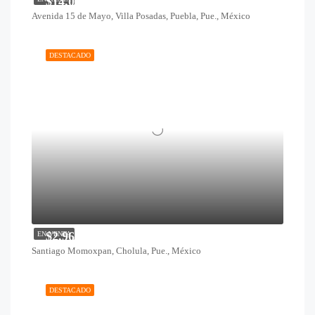
$14,000
Avenida 15 de Mayo, Villa Posadas, Puebla, Pue., México
DESTACADO
$2,966,500
EN VENTA
Santiago Momoxpan, Cholula, Pue., México
DESTACADO