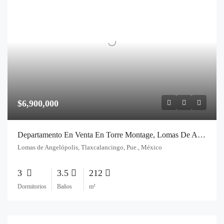
$6,900,000
Departamento En Venta En Torre Montage, Lomas De Angelopolis – ¡Lujo Y Exclusividad!
Lomas de Angelópolis, Tlaxcalancingo, Pue., México
3
3.5
212
Dormitorios
Baños
m²