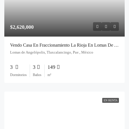
$2,620,000
Vendo Casa En Fraccionamiento La Rioja En Lomas De Angelopolis Cerca De La Gran Reserva
Lomas de Angelópolis, Tlaxcalancingo, Pue., México
3
3
149
Dormitorios
Baños
m²
EN RENTA