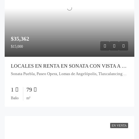
$35,362
$15,000
LOCALES EN RENTA EN SONATA CON VISTA A CALLE E ISLAS EN RENTA ANGELÓPOLIS PUEBLA
Sonata Puebla, Paseo Opera, Lomas de Angelópolis, Tlaxcalancingo, Pue., México
1
79
Baño
m²
EN VENTA