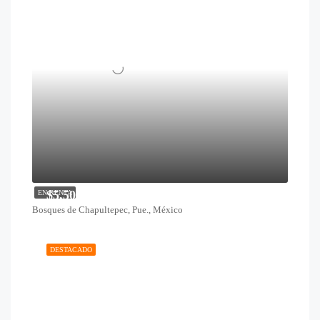
$5,500
EN RENTA
Bosques de Chapultepec, Pue., México
DESTACADO