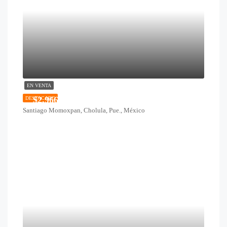
EN VENTA
$2,966,500
DESTACADO
Santiago Momoxpan, Cholula, Pue., México