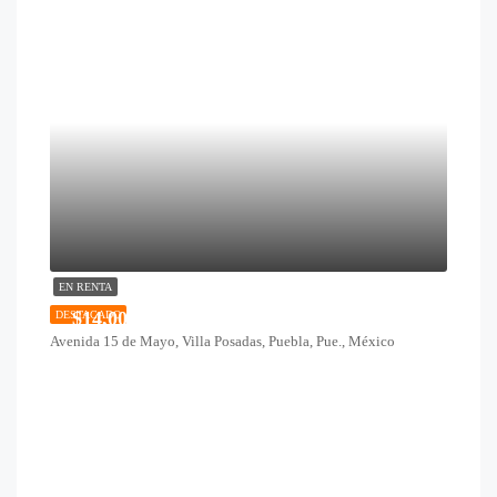
EN RENTA
$14,000
DESTACADO
Avenida 15 de Mayo, Villa Posadas, Puebla, Pue., México