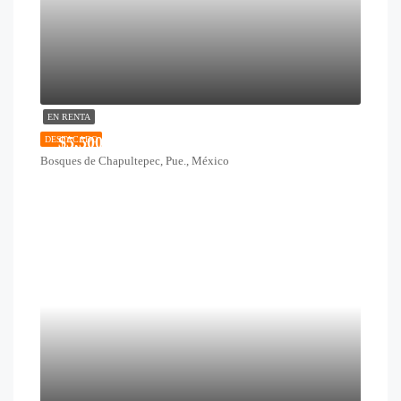
EN RENTA
$5,500
DESTACADO
Bosques de Chapultepec, Pue., México