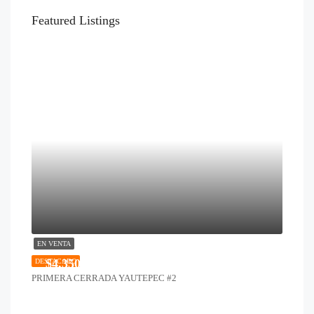
Featured Listings
EN VENTA
$4,350,000
DESTACADO
PRIMERA CERRADA YAUTEPEC #2