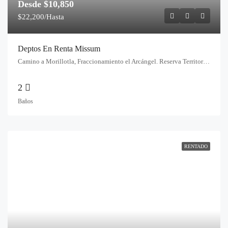
Desde
$10,850
$22,200/Hasta
Deptos En Renta Missum
Camino a Morillotla, Fraccionamiento el Arcángel. Reserva Territorial Quetzalcóatl. San Andrés Cholula, Puebla
2
Baños
RENTADO