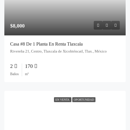
$8,000
Casa #8 De 1 Planta En Renta Tlaxcala
Rivereña 21, Centro, Tlaxcala de Xicohténcatl, Tlax., México
2
170
Baños
m²
EN VENTA
OPORTUNIDAD