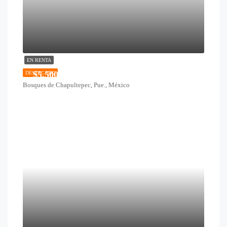
EN RENTA
$5,500
DESTACADO
Bosques de Chapultepec, Pue., México