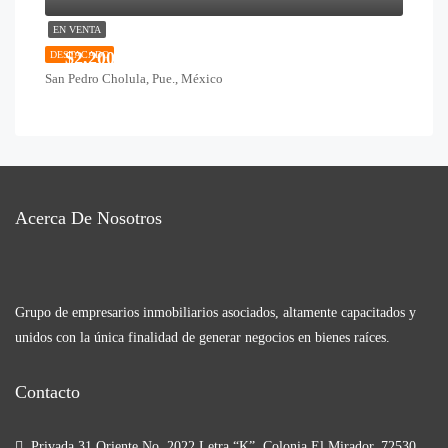
EN VENTA
$2,200,000
DESTACADO
San Pedro Cholula, Pue., México
Acerca De Nosotros
Grupo de empresarios inmobiliarios asociados, altamente capacitados y
unidos con la única finalidad de generar negocios en bienes raíces.
Contacto
Privada 31 Oriente No. 2022 Letra “K”, Colonia El Mirador, 72530