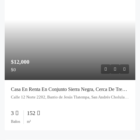
$12,000
$0
Casa En Renta En Conjunto Sierra Negra, Cerca De Tren Turístico De Cholula
Calle 12 Norte 2202, Barrio de Jesús Tlatempa, San Andrés Cholula, Pue., México
3
152
Baños
m²