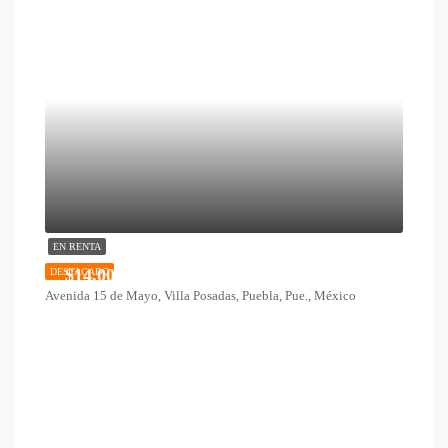
EN RENTA
$14,000
DESTACADO
Avenida 15 de Mayo, Villa Posadas, Puebla, Pue., México