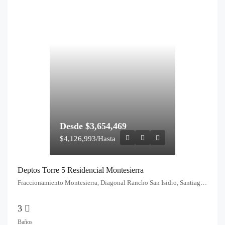
Desde
$3,654,469
$4,126,993/Hasta
Deptos Torre 5 Residencial Montesierra
Fraccionamiento Montesierra, Diagonal Rancho San Isidro, Santiago Momoxpan, Cholula de Rivadavia, Pue., México
3
Baños