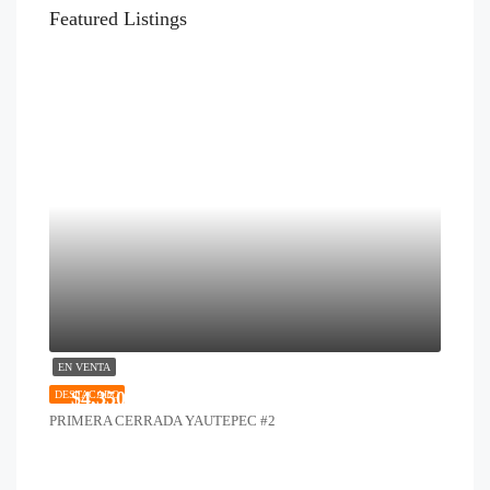
Featured Listings
EN VENTA
$4,350,000
DESTACADO
PRIMERA CERRADA YAUTEPEC #2