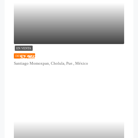
EN VENTA
$2,966,500
DESTACADO
Santiago Momoxpan, Cholula, Pue., México