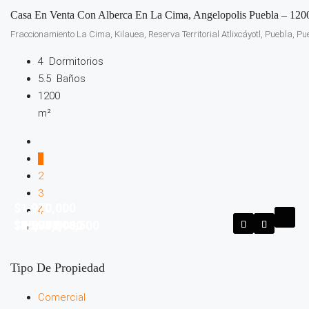
Casa En Venta Con Alberca En La Cima, Angelopolis Puebla – 120
Fraccionamiento La Cima, Kilauea, Reserva Territorial Atlixcáyotl, Puebla, Pu
4
Dormitorios
5.5
Baños
1200
m²
1
2
3
$1,970,000
4
$2,200,000
$7,874,000
$3,696,000
$4,200,000
$10,971,000
18,500
$6,900,000
$4,900,000
$25,000,000
$18,500
$3,092,816
Tipo De Propiedad
Comercial