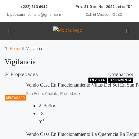
(222) 813 6942
Priv. 31 Ote. No. 2022 Letra "K"
bipbolsainmobiliaria@gmail.com
Col. El Mirador, 72530
Home
Vigilancia
Vigilancia
34 Propiedades
Ordenar por:
EN VENTA
EN VENTA
EN VENTA
EN VENTA
EN RENTA
EN VENTA
OPORTUNIDAD
OPORTUNIDAD
OPORTUNIDAD
OPORTUNIDAD
OPORTUNIDAD
OPORTUNIDAD
EN VENTA
EN VENTA
EN VENTA
EN VENTA
Vendo Casa En Fraccionamiento Villas Del Sol En San P
San Pedro Cholula, Pue., México
DESTACADO
2
Baños
131
m²
Vendo Casa En Fraccionamiento La Querencia En Esqui