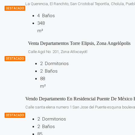
La Querencia, El Ranchito, San Cristobal Tepontla, Cholula, Pueb
DESTACADO
4
Baños
348
m²
Venta Departamentos Torre Elipsis, Zona Angelópolis
Calle Agol No. 201, Zona Atlixcayotl
DESTACADO
2
Dormitorios
2
Baños
88
m²
Vendo Departamento En Residencial Puente De México E
Calle santa elena numero 1 San Jose del Puente esquina bouleva
DESTACADO
2
Dormitorios
2
Baños
85