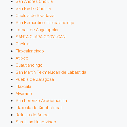
San Andrés Cholula
San Pedro Cholula
Cholula de Rivadavia
San Bernardino Tlaxcalancingo
Lomas de Angelópolis
SANTA CLARA OCOYUCAN
Cholula
Tlaxcalancingo
Atlixco
Cuautlancingo
San Martín Texmelucan de Labastida
Puebla de Zaragoza
Tlaxcala
Alvarado
San Lorenzo Axocomanitla
Tlaxcala de Xicohténcatl
Refugio de Arriba
San Juan Huactzinco