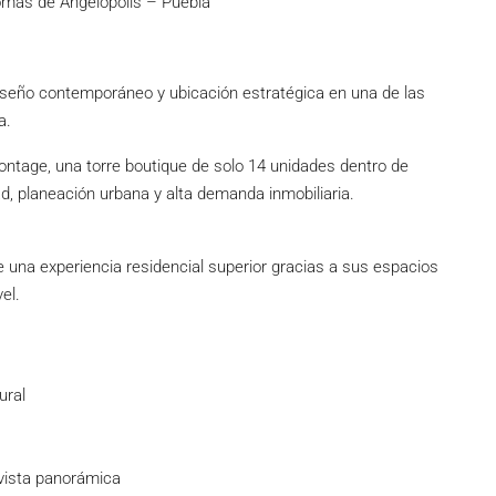
mas de Angelopolis – Puebla
seño contemporáneo y ubicación estratégica en una de las
a.
ntage, una torre boutique de solo 14 unidades dentro de
d, planeación urbana y alta demanda inmobiliaria.
 una experiencia residencial superior gracias a sus espacios
el.
ural
 vista panorámica