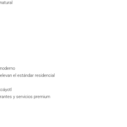
natural
 moderno
elevan el estándar residencial
xcáyotl
urantes y servicios premium