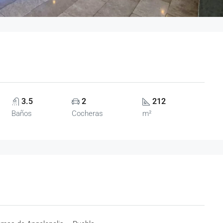
3.5
2
212
Baños
Cocheras
m²