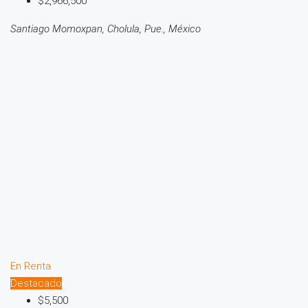
$2,966,500
Santiago Momoxpan, Cholula, Pue., México
En Renta
Destacado
$5,500