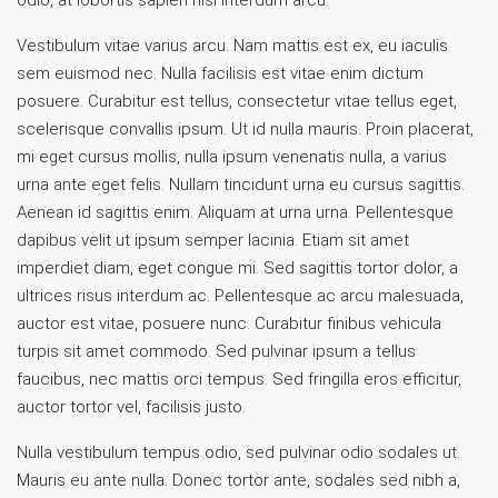
odio, at lobortis sapien nisl interdum arcu.
Vestibulum vitae varius arcu. Nam mattis est ex, eu iaculis
sem euismod nec. Nulla facilisis est vitae enim dictum
posuere. Curabitur est tellus, consectetur vitae tellus eget,
scelerisque convallis ipsum. Ut id nulla mauris. Proin placerat,
mi eget cursus mollis, nulla ipsum venenatis nulla, a varius
urna ante eget felis. Nullam tincidunt urna eu cursus sagittis.
Aenean id sagittis enim. Aliquam at urna urna. Pellentesque
dapibus velit ut ipsum semper lacinia. Etiam sit amet
imperdiet diam, eget congue mi. Sed sagittis tortor dolor, a
ultrices risus interdum ac. Pellentesque ac arcu malesuada,
auctor est vitae, posuere nunc. Curabitur finibus vehicula
turpis sit amet commodo. Sed pulvinar ipsum a tellus
faucibus, nec mattis orci tempus. Sed fringilla eros efficitur,
auctor tortor vel, facilisis justo.
Nulla vestibulum tempus odio, sed pulvinar odio sodales ut.
Mauris eu ante nulla. Donec tortor ante, sodales sed nibh a,