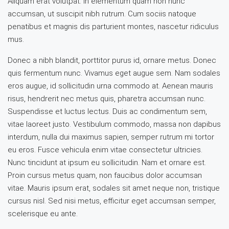
Aliquam erat volutpat. In elementum quam non nunc
accumsan, ut suscipit nibh rutrum. Cum sociis natoque
penatibus et magnis dis parturient montes, nascetur ridiculus
mus.
Donec a nibh blandit, porttitor purus id, ornare metus. Donec
quis fermentum nunc. Vivamus eget augue sem. Nam sodales
eros augue, id sollicitudin urna commodo at. Aenean mauris
risus, hendrerit nec metus quis, pharetra accumsan nunc.
Suspendisse et luctus lectus. Duis ac condimentum sem,
vitae laoreet justo. Vestibulum commodo, massa non dapibus
interdum, nulla dui maximus sapien, semper rutrum mi tortor
eu eros. Fusce vehicula enim vitae consectetur ultricies.
Nunc tincidunt at ipsum eu sollicitudin. Nam et ornare est.
Proin cursus metus quam, non faucibus dolor accumsan
vitae. Mauris ipsum erat, sodales sit amet neque non, tristique
cursus nisl. Sed nisi metus, efficitur eget accumsan semper,
scelerisque eu ante.