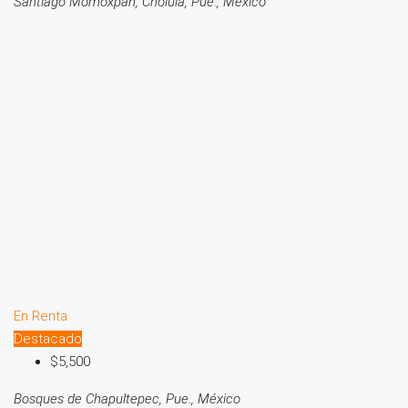
Santiago Momoxpan, Cholula, Pue., México
En Renta
Destacado
$5,500
Bosques de Chapultepec, Pue., México