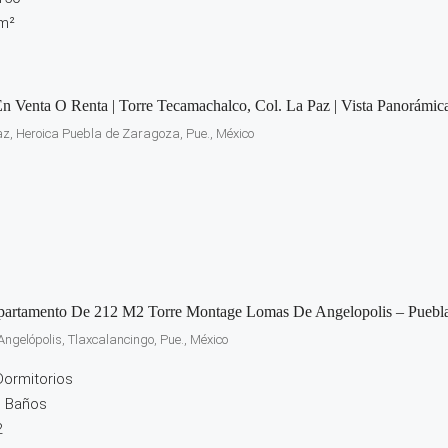
m²
n Venta O Renta | Torre Tecamachalco, Col. La Paz | Vista Panorámic
z, Heroica Puebla de Zaragoza, Pue., México
partamento De 212 M2 Torre Montage Lomas De Angelopolis – Puebl
ngelópolis, Tlaxcalancingo, Pue., México
Dormitorios
5
Baños
2