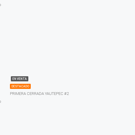
o
EN VENTA
DESTACADO
PRIMERA CERRADA YAUTEPEC #2
o