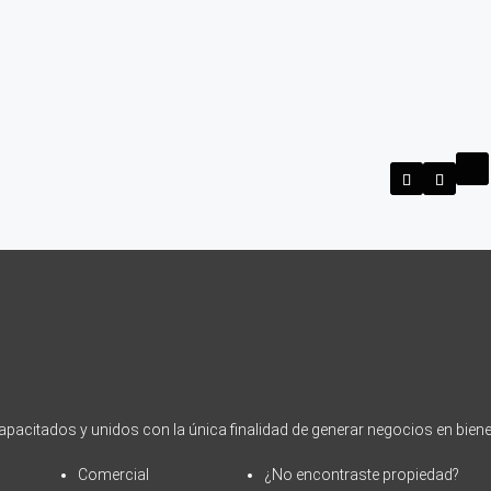
acitados y unidos con la única finalidad de generar negocios en biene
Comercial
¿No encontraste propiedad?