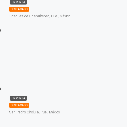
EN RENTA
DESTACADO
Bosques de Chapultepec, Pue., México
a
a
EN VENTA
DESTACADO
San Pedro Cholula, Pue., México