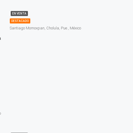
EN VENTA
DESTACADO
Santiago Momoxpan, Cholula, Pue., México
a
o