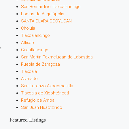
San Bernardino Tlaxcalancingo
Lomas de Angelópolis
SANTA CLARA OCOYUCAN
Cholula
Tlaxcalancingo
Atlixco
o
Cuautlancingo
San Martín Texmelucan de Labastida
Puebla de Zaragoza
Tlaxcala
Alvarado
San Lorenzo Axocomanitla
Tlaxcala de Xicohténcatl
Refugio de Arriba
San Juan Huactzinco
Featured Listings