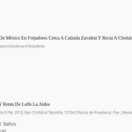
De México En Forjadores Cerca A Calzada Zavaleta Y Recta A Cholul
quina boulevard forjadores
Y Renta De Lofts La Aldea
e la 3 Pte. 2510, San Cristobal Tepontla, 72764 Cholula de Rivadavia, Pue., Méxic
2
Baños
150