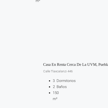
m²
Casa En Renta Cerca De La UVM, Puebl
Calle Tlaxcalanzi 446
3
Dormitorios
2
Baños
150
m²