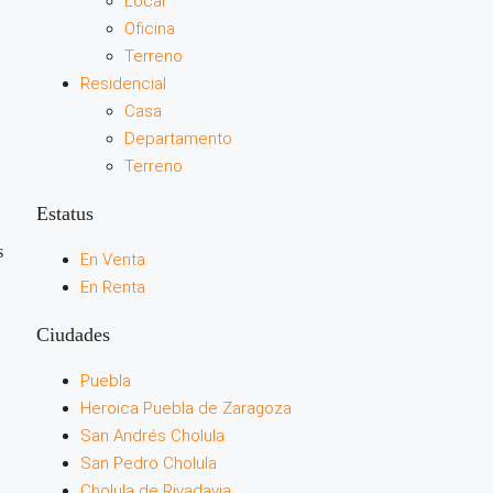
Local
Oficina
Terreno
Residencial
Casa
Departamento
Terreno
Estatus
s
En Venta
En Renta
Ciudades
Puebla
Heroica Puebla de Zaragoza
San Andrés Cholula
San Pedro Cholula
Cholula de Rivadavia