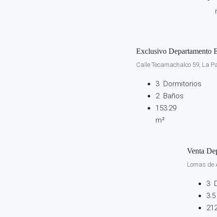
Exclusivo Departamento E
Calle Tecamachalco 59, La Pa
3
Dormitorios
2
Baños
153.29
m²
Venta De
Lomas de A
3
3.
21