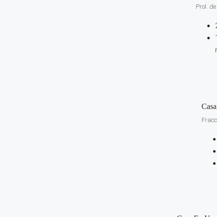
Prol. d
Casa
Fracc