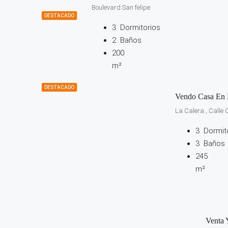
Boulevard San felipe
DESTACADO
3
Dormitorios
2
Baños
200
m²
DESTACADO
Vendo Casa En F
La Calera., Calle 
3
Dormit
3
Baños
245
m²
Venta 