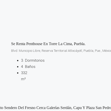
Se Renta Penthouse En Torre La Cima, Puebla.
Blvd. Municipio Libre, Reserva Territorial Atlixcáyotl, Puebla, Pue., Méxic
3
Dormitorios
4
Baños
332
m²
o Sendero Del Fresno Cerca Galerías Serdán, Capu Y Plaza San Pedr