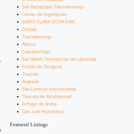
San Bernardino Tlaxcalancingo
Lomas de Angelópolis
SANTA CLARA OCOYUCAN
Cholula
Tlaxcalancingo
Atlixco
Cuautlancingo
San Martín Texmelucan de Labastida
o
Puebla de Zaragoza
Tlaxcala
Alvarado
San Lorenzo Axocomanitla
Tlaxcala de Xicohténcatl
Refugio de Arriba
San Juan Huactzinco
Featured Listings
o