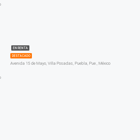
o
EN RENTA
DESTACADO
Avenida 15 de Mayo, Villa Posadas, Puebla, Pue., México
o