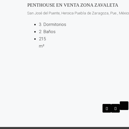
PENTHOUSE EN VENTA ZONA ZAVALETA
San José del Puente, Heroica Puebla de Zaragoza, Pue., Méxic
3
Dormitorios
2
Baños
215
m²