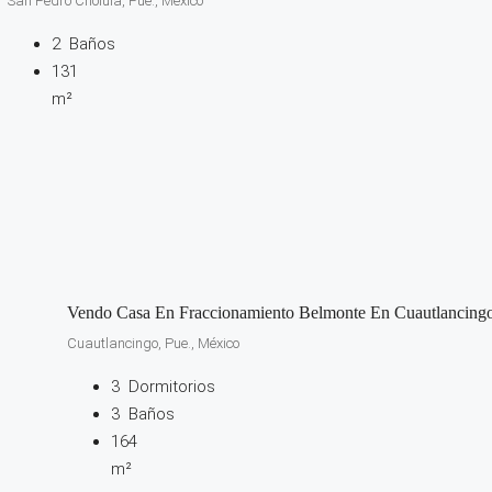
San Pedro Cholula, Pue., México
2
Baños
131
m²
Vendo Casa En Fraccionamiento Belmonte En Cuautlancing
Cuautlancingo, Pue., México
3
Dormitorios
3
Baños
164
m²