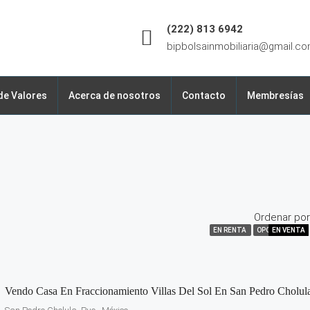
(222) 813 6942
bipbolsainmobiliaria@gmail.c
de Valores
Acerca de nosotros
Contacto
Membresías
Ordenar por
EN RENTA
OPORTUNIDAD
EN VENTA
EN VENTA
EN RENTA
EN VENTA
EN VENTA
EN VENTA
EN VENTA
EN VENTA
EN VENTA
Vendo Casa En Fraccionamiento Villas Del Sol En San Pedro Cholul