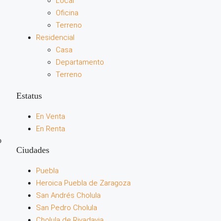
Local
Oficina
Terreno
Residencial
Casa
Departamento
Terreno
Estatus
En Venta
En Renta
o
Ciudades
Puebla
Heroica Puebla de Zaragoza
San Andrés Cholula
San Pedro Cholula
Cholula de Rivadavia