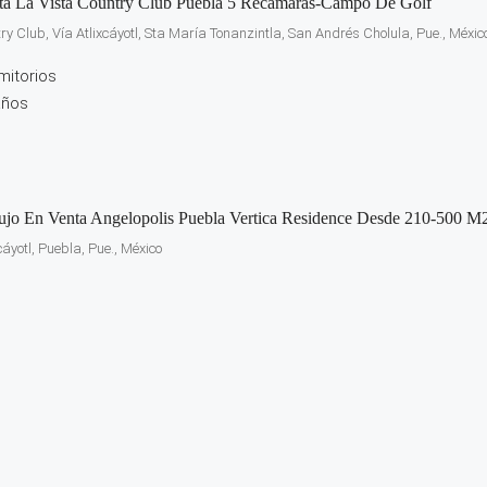
ta La Vista Country Club Puebla 5 Recamaras-Campo De Golf
ry Club, Vía Atlixcáyotl, Sta María Tonanzintla, San Andrés Cholula, Pue., Méxic
mitorios
años
jo En Venta Angelopolis Puebla Vertica Residence Desde 210-500 M
cáyotl, Puebla, Pue., México
s