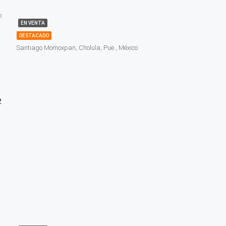
o
EN VENTA
DESTACADO
Santiago Momoxpan, Cholula, Pue., México
2