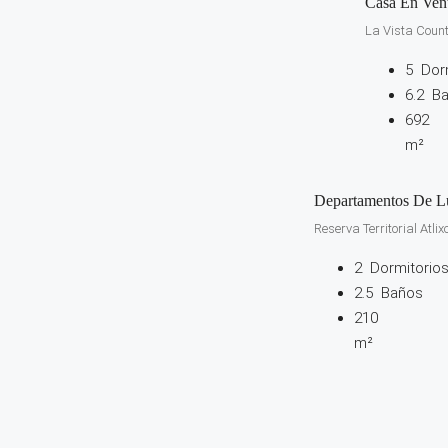
Casa En Ven
La Vista Count
5
Dor
6.2
B
692
m²
Departamentos De Lu
Reserva Territorial Atlix
2
Dormitorio
2.5
Baños
210
m²