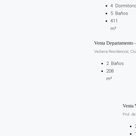
4
Dormitori
5
Baños
411
m²
Venta Departamento 
Vedana Residencial, Clus
2
Baños
208
m²
Venta 
Prol. d