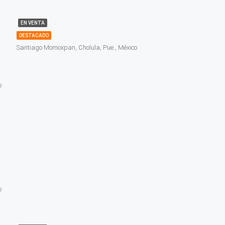
EN VENTA
DESTACADO
Santiago Momoxpan, Cholula, Pue., México
o
o