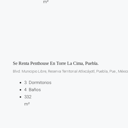
m²
Se Renta Penthouse En Torre La Cima, Puebla.
Blvd. Municipio Libre, Reserva Territorial Atlixcáyotl, Puebla, Pue., Méxic
3
Dormitorios
4
Baños
332
m²