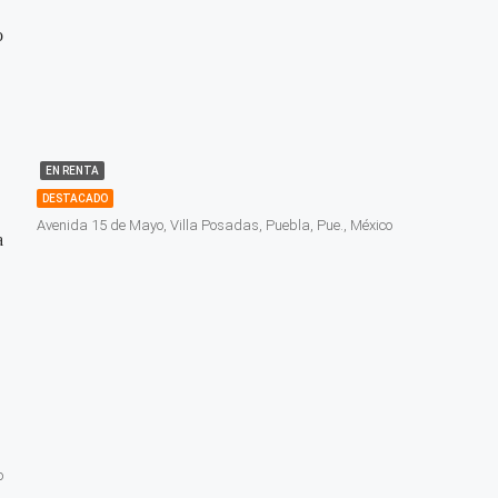
o
EN RENTA
DESTACADO
Avenida 15 de Mayo, Villa Posadas, Puebla, Pue., México
a
o