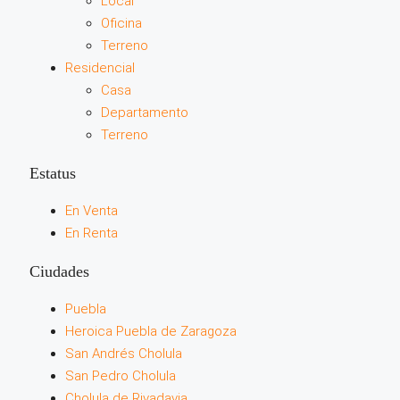
Local
Oficina
Terreno
Residencial
Casa
Departamento
Terreno
Estatus
En Venta
En Renta
Ciudades
Puebla
Heroica Puebla de Zaragoza
San Andrés Cholula
San Pedro Cholula
Cholula de Rivadavia