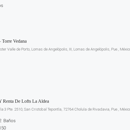
os
– Torre Vedana
ter Valle de Porto, Lomas de Angelópolis, III, Lomas de Angelópolis, Pue., Méxic
Y Renta De Lofts La Aldea
e la 3 Pte. 2510, San Cristobal Tepontla, 72764 Cholula de Rivadavia, Pue., Méxic
2
Baños
150