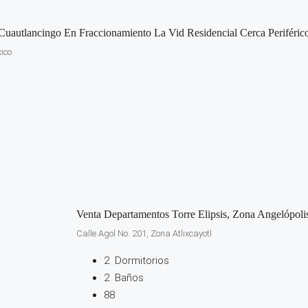
Cuautlancingo En Fraccionamiento La Vid Residencial Cerca Periféric
ico
Venta Departamentos Torre Elipsis, Zona Angelópoli
Calle Agol No. 201, Zona Atlixcayotl
2
Dormitorios
2
Baños
88