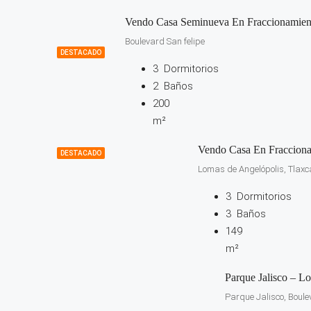
Vendo Casa Seminueva En Fraccionamient
Boulevard San felipe
DESTACADO
3
Dormitorios
2
Baños
200
m²
Vendo Casa En Fracciona
DESTACADO
Lomas de Angelópolis, Tlaxca
3
Dormitorios
3
Baños
149
m²
Parque Jalisco – L
Parque Jalisco, Boule