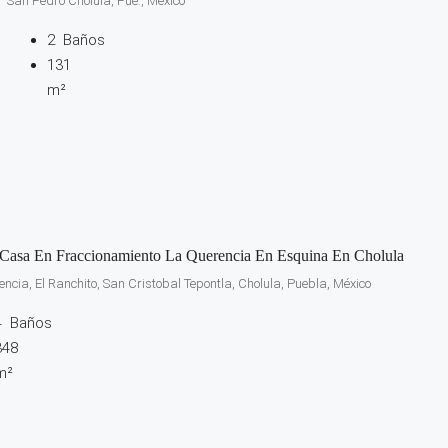
San Pedro Cholula, Pue., México
2
Baños
131
m²
Casa En Fraccionamiento La Querencia En Esquina En Cholula
ncia, El Ranchito, San Cristobal Tepontla, Cholula, Puebla, México
4
Baños
348
m²