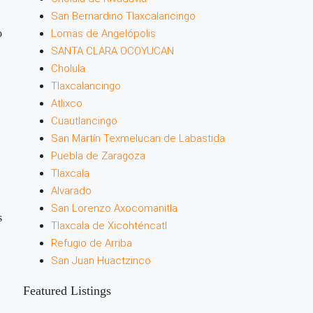
San Bernardino Tlaxcalancingo
o
Lomas de Angelópolis
SANTA CLARA OCOYUCAN
Cholula
Tlaxcalancingo
Atlixco
Cuautlancingo
San Martín Texmelucan de Labastida
Puebla de Zaragoza
Tlaxcala
Alvarado
San Lorenzo Axocomanitla
s
Tlaxcala de Xicohténcatl
Refugio de Arriba
San Juan Huactzinco
Featured Listings