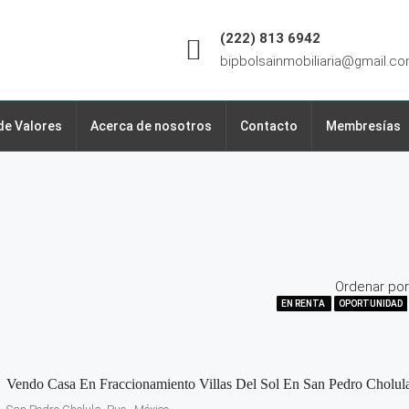
(222) 813 6942
bipbolsainmobiliaria@gmail.c
de Valores
Acerca de nosotros
Contacto
Membresías
Ordenar por
EN VENTA
EN VENTA
EN RENTA
OPORTUNIDAD
OPORTUNIDAD
OPORTUNIDAD
EN VENTA
EN VENTA
EN VENTA
EN RENTA
EN VENTA
EN VENTA
EN VENTA
Vendo Casa En Fraccionamiento Villas Del Sol En San Pedro Cholul