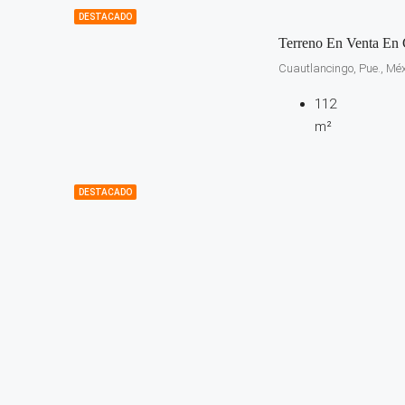
DESTACADO
Terreno En Venta En 
Cuautlancingo, Pue., Méx
112
m²
DESTACADO