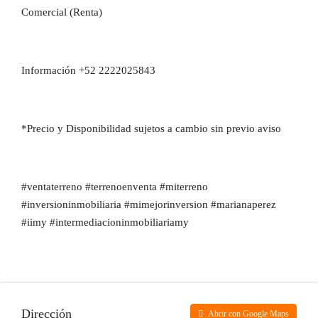
Comercial (Renta)
Información +52 2222025843
*Precio y Disponibilidad sujetos a cambio sin previo aviso
#ventaterreno #terrenoenventa #miterreno
#inversioninmobiliaria #mimejorinversion #marianaperez
#iimy #intermediacioninmobiliariamy
Dirección
Abrir con Google Maps