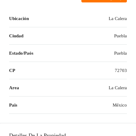
Ubicación
La Calera
Ciudad
Puebla
Estado/Paós
Puebla
CP
72703
Area
La Calera
Pais
México
Detalles De La Propiedad