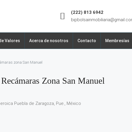
(222) 813 6942
bipbolsainmobiliaria@gmail.c
de Valores
Acerca de nosotros
Contacto
Membresías
cámaras zona San Manuel
2 Recámaras Zona San Manuel
eroica Puebla de Zaragoza, Pue., México