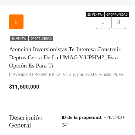
EN VENTA
EN VENTA
EN VENTA
OPORTUNIDAD
OPORTUNIDAD
OPORTUNIDAD
EN VENTA
EN VENTA
OPORTUNIDAD
Atención Inversionistas,Te Interesa Construir
Deptos Cerca De La UMAG Y UPHM?, Esta
Opción Es Para Ti
Avenida 31 Poniente & Calle 7 Sur, Chulavista, Puebla, Puebla, México
$11,600,000
Descripción
ID de la propiedad:
HZFA1800-
General
341