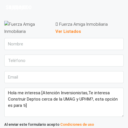
$35,280
$4,200,000
$1,540,000
$585,480
Fuerza Amiga Inmobiliaria
Ver Listados
Al enviar este formulario acepto
Condiciones de uso