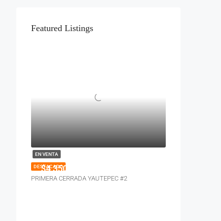
Featured Listings
EN VENTA
$4,350,000
DESTACADO
PRIMERA CERRADA YAUTEPEC #2