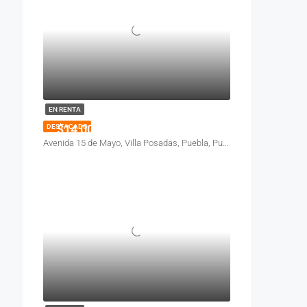
EN RENTA
$14,000
DESTACADO
Avenida 15 de Mayo, Villa Posadas, Puebla, Pue., México