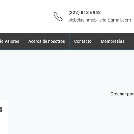
(222) 813 6942
bipbolsainmobiliaria@gmail.com
de Valores
Acerca de nosotros
Contacto
Membresías
Ordenar por
A