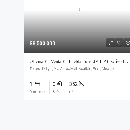
$8,500,000
Oficina En Venta En Puebla Torre JV II Atlixcáyotl Piso 20 Con Helipuerto Y Alta Plusvalía
Torres JV I y II, Vía Atlixcáyotl, Acatlán, Pue., México
1
0
352
Dormitorio
Baño
m²