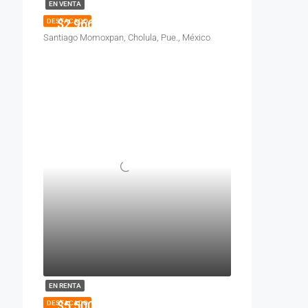
EN VENTA
$2,966,500
DESTACADO
Santiago Momoxpan, Cholula, Pue., México
EN RENTA
$5,500
DESTACADO