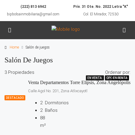
(222) 813 6942
Priv. 31 Ote. No. 2022 Letra "K"
bipbolsainmobiliaria@gmail.com
Col. El Mirador, 72530
Home
Salón de juegos
Salón De Juegos
3 Propiedades
Ordenar por:
EN VENTA
EN VENTA
OPORTUNIDAD
OPORTUNIDAD
EN RENTA
Venta Departamentos Torre Elipsis, Zona Angelópolis
Calle Agol No. 201, Zona Atlixcayotl
DESTACADO
2
Dormitorios
2
Baños
88
m²