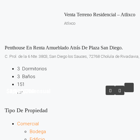
Venta Terreno Residencial – Atlixco
Atlixco
Penthouse En Renta Amueblado Atrás De Plaza San Diego.
C. Prol. de la 6 Nte. 3803, San Diego los Sauces, 72768 Cholula de Rivadavia,
3
Dormitorios
3
Baños
151
$3,696,000
$4,200,000
$26,000/mensual
m²
Tipo De Propiedad
Comercial
Bodega
Edificio