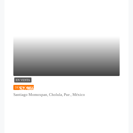
EN VENTA
$2,966,500
DESTACADO
Santiago Momoxpan, Cholula, Pue., México