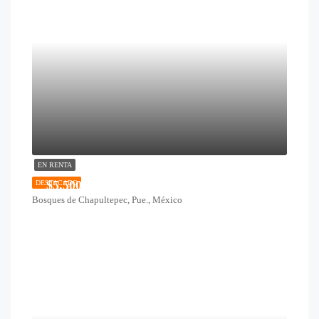
EN RENTA
$5,500
DESTACADO
Bosques de Chapultepec, Pue., México