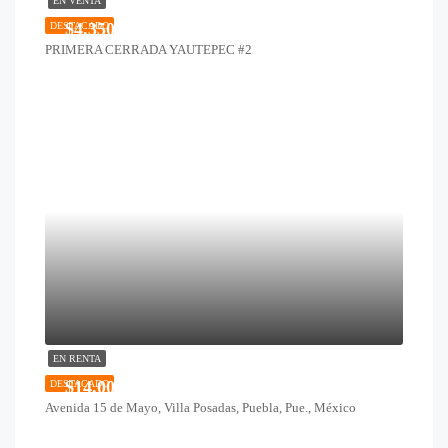
EN VENTA
$4,350,000
DESTACADO
PRIMERA CERRADA YAUTEPEC #2
EN RENTA
$14,000
DESTACADO
Avenida 15 de Mayo, Villa Posadas, Puebla, Pue., México