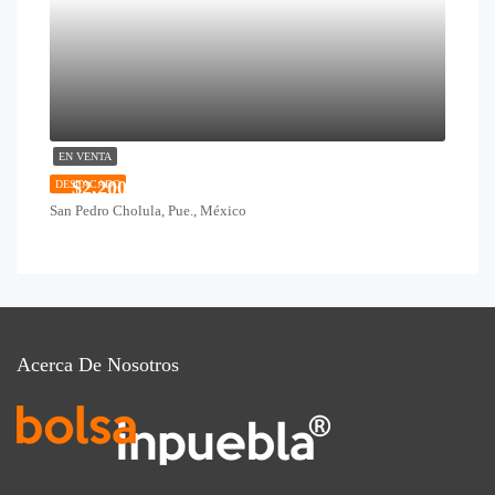
EN VENTA
$2,200,000
DESTACADO
San Pedro Cholula, Pue., México
Acerca De Nosotros