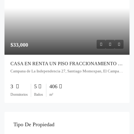
$33,000
CASA EN RENTA UN PISO FRACCIONAMIENTO EL CAMPANARIO, ZONA UDLAP
Campana de La Independencia 27, Santiago Momoxpan, El Campanario, Cholula, Pue., México
3
5
406
Dormitorios
Baños
m²
Tipo De Propiedad