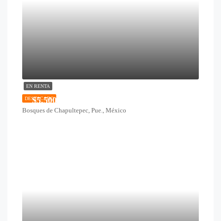
EN RENTA
$5,500
DESTACADO
Bosques de Chapultepec, Pue., México