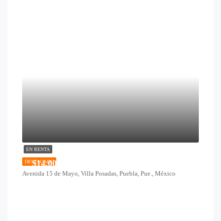
EN RENTA
$14,000
DESTACADO
Avenida 15 de Mayo, Villa Posadas, Puebla, Pue., México