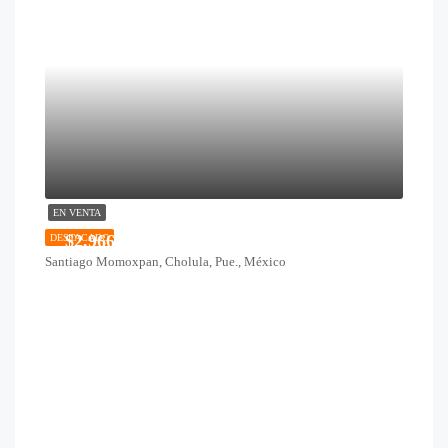
EN VENTA
$2,966,500
DESTACADO
Santiago Momoxpan, Cholula, Pue., México