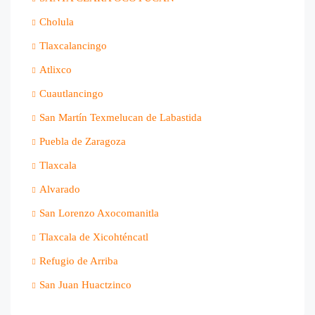
Cholula
Tlaxcalancingo
Atlixco
Cuautlancingo
San Martín Texmelucan de Labastida
Puebla de Zaragoza
Tlaxcala
Alvarado
San Lorenzo Axocomanitla
Tlaxcala de Xicohténcatl
Refugio de Arriba
San Juan Huactzinco