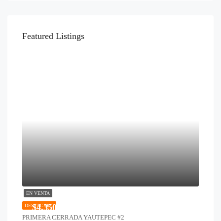
Featured Listings
EN VENTA
$4,350,000
DESTACADO
PRIMERA CERRADA YAUTEPEC #2