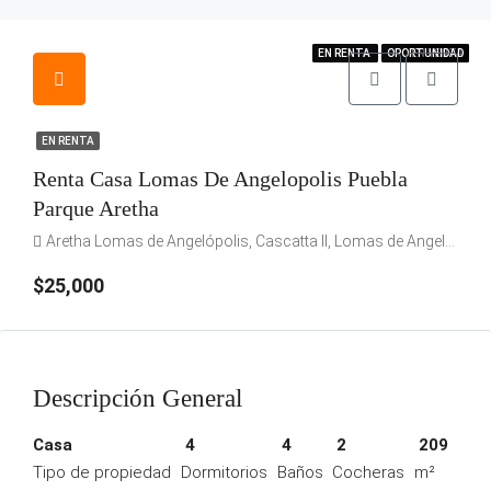
EN VENTA
EN RENTA
EN RENTA
OPORTUNIDAD
OPORTUNIDAD
OPORTUNIDAD
EN VENTA
EN RENTA
Renta Casa Lomas De Angelopolis Puebla
Parque Aretha
Aretha Lomas de Angelópolis, Cascatta II, Lomas de Angelópolis, Pue., México
$25,000
Descripción General
Casa
4
4
2
209
Tipo de propiedad
Dormitorios
Baños
Cocheras
m²