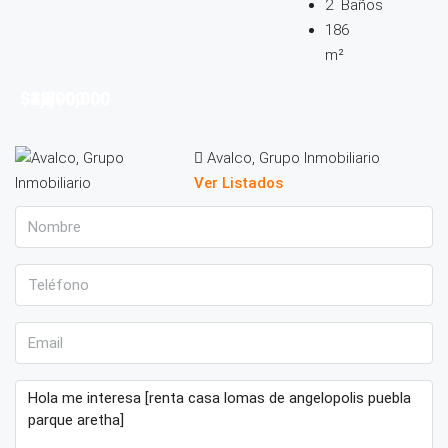
2
Baños
186
m²
$2,790,000
$38,000
$4,800,000
$12,000
Avalco, Grupo Inmobiliario
Ver Listados