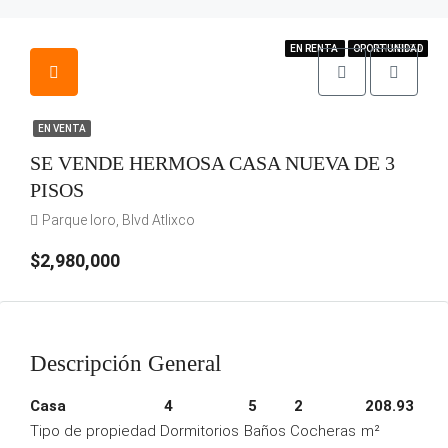
EN VENTA
EN RENTA
EN RENTA
OPORTUNIDAD
OPORTUNIDAD
OPORTUNIDAD
EN VENTA
EN VENTA
SE VENDE HERMOSA CASA NUEVA DE 3
PISOS
Parque loro, Blvd Atlixco
$2,980,000
Descripción General
Casa
4
5
2
208.93
Tipo de propiedad
Dormitorios
Baños
Cocheras
m²