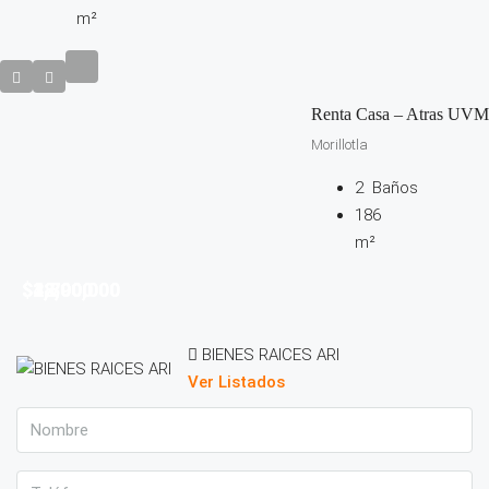
m²
Renta Casa – Atras UVM
Morillotla
2
Baños
186
m²
$2,790,000
$38,000
$4,800,000
$12,000
BIENES RAICES ARI
Ver Listados