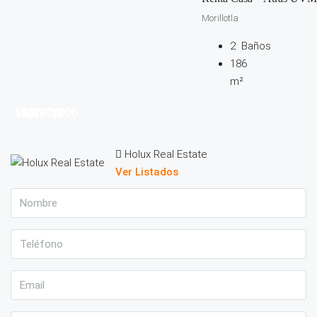
Morillotla
2
Baños
186
m²
$2,790,000
$38,000
$6,000,000
$12,000
Holux Real Estate
Ver Listados