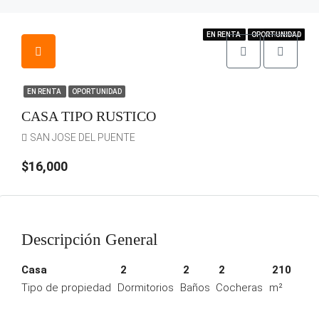
EN VENTA
EN RENTA
EN RENTA
OPORTUNIDAD
OPORTUNIDAD
OPORTUNIDAD
EN VENTA
EN RENTA
OPORTUNIDAD
CASA TIPO RUSTICO
SAN JOSE DEL PUENTE
$16,000
Descripción General
Casa
2
2
2
210
Tipo de propiedad
Dormitorios
Baños
Cocheras
m²