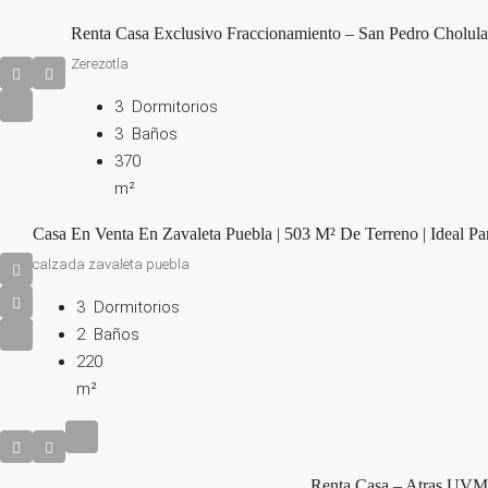
Renta Casa Exclusivo Fraccionamiento – San Pedro Cholula
Zerezotla
3
Dormitorios
3
Baños
370
m²
Casa En Venta En Zavaleta Puebla | 503 M² De Terreno | Ideal Par
calzada zavaleta puebla
3
Dormitorios
2
Baños
220
m²
Renta Casa – Atras UVM