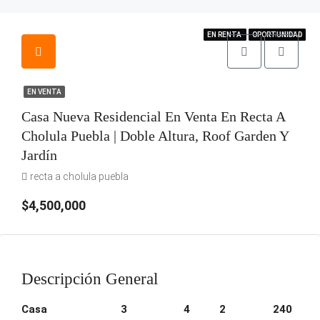
EN VENTA
EN RENTA
EN RENTA
OPORTUNIDAD
OPORTUNIDAD
OPORTUNIDAD
EN VENTA
EN VENTA
Casa Nueva Residencial En Venta En Recta A
Cholula Puebla | Doble Altura, Roof Garden Y
Jardín
recta a cholula puebla
$4,500,000
Descripción General
Casa
3
4
2
240