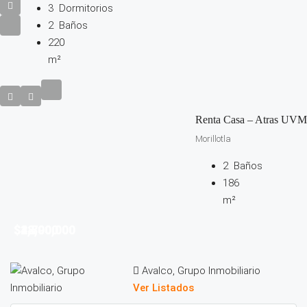
3
Dormitorios
2
Baños
220
m²
Renta Casa – Atras UVM
Morillotla
2
Baños
186
m²
$2,790,000
$38,000
$4,800,000
$12,000
Avalco, Grupo Inmobiliario
Ver Listados