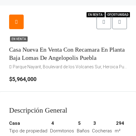
EN VENTA
EN RENTA
EN RENTA
OPORTUNIDAD
OPORTUNIDAD
OPORTUNIDAD
EN VENTA
EN VENTA
Casa Nueva En Venta Con Recamara En Planta
Baja Lomas De Angelopolis Puebla
Parque Nayarit, Boulevard de los Volcanes Sur, Heroica Puebla de Zaragoza, Pue., México
$5,964,000
Descripción General
Casa
4
5
3
294
Tipo de propiedad
Dormitorios
Baños
Cocheras
m²