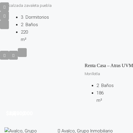
calzada zavaleta puebla
3
Dormitorios
2
Baños
220
m²
Renta Casa – Atras UVM
Morillotla
2
Baños
186
m²
$2,790,000
$38,000
$4,800,000
$12,000
Avalco, Grupo Inmobiliario