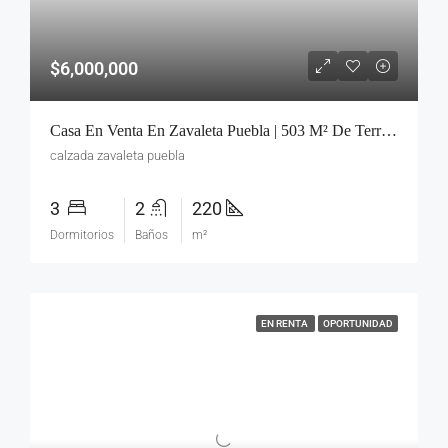
$6,000,000
Casa En Venta En Zavaleta Puebla | 503 M² De Terreno | Ideal Para Oficinas, Consultorios O Inversión
calzada zavaleta puebla
3
2
220
Dormitorios
Baños
m²
EN RENTA
OPORTUNIDAD