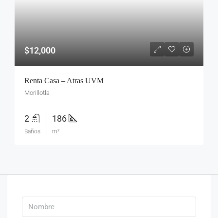
$12,000
Renta Casa – Atras UVM
Morillotla
2
186
Baños
m²