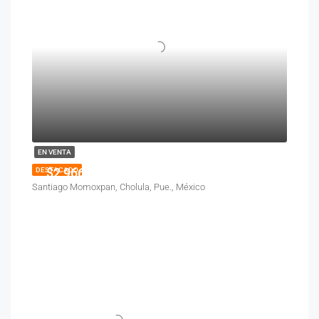
EN VENTA
$2,966,500
DESTACADO
Santiago Momoxpan, Cholula, Pue., México