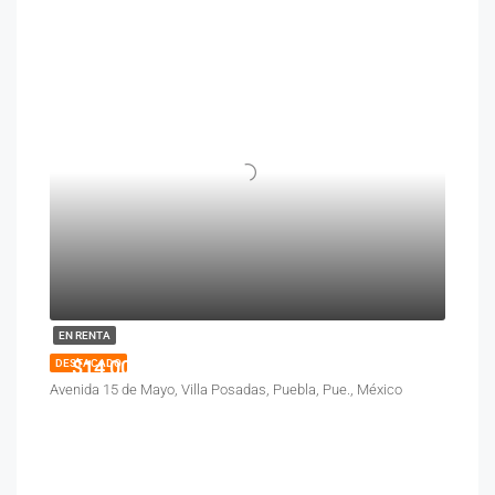
EN RENTA
$14,000
DESTACADO
Avenida 15 de Mayo, Villa Posadas, Puebla, Pue., México