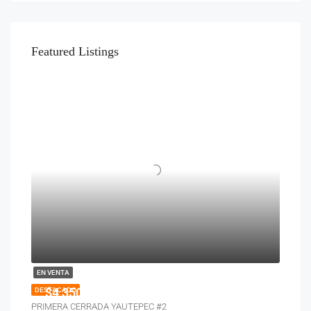
Featured Listings
EN VENTA
$4,350,000
DESTACADO
PRIMERA CERRADA YAUTEPEC #2