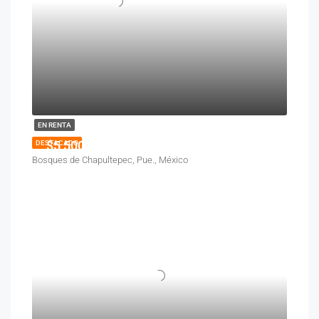
EN RENTA
$5,500
DESTACADO
Bosques de Chapultepec, Pue., México