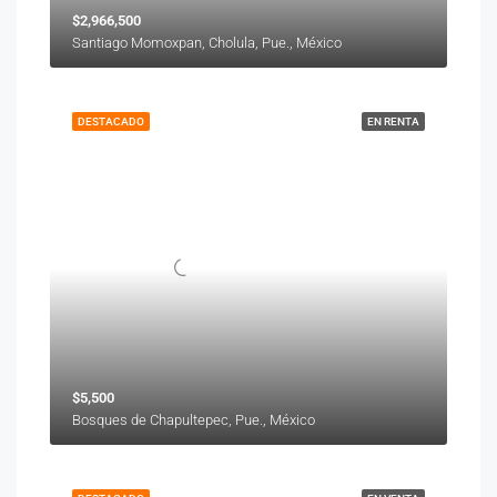
$2,966,500
Santiago Momoxpan, Cholula, Pue., México
DESTACADO
EN RENTA
$5,500
Bosques de Chapultepec, Pue., México