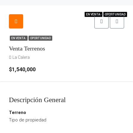
EN VENTA
EN VENTA
EN VENTA
OPORTUNIDAD
OPORTUNIDAD
OPORTUNIDAD
EN VENTA
EN VENTA
OPORTUNIDAD
Venta Terrenos
La Calera
$1,540,000
Descripción General
Terreno
Tipo de propiedad