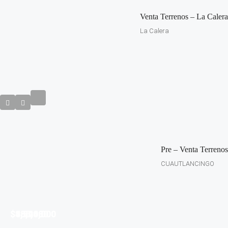
Venta Terrenos – La Calera
La Calera
Pre – Venta Terrenos
CUAUTLANCINGO
$35,280
$4,200,000
$1,540,000
$585,480