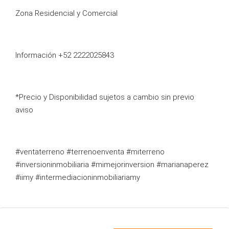
Zona Residencial y Comercial
Información +52 2222025843
*Precio y Disponibilidad sujetos a cambio sin previo
aviso
#ventaterreno #terrenoenventa #miterreno
#inversioninmobiliaria #mimejorinversion #marianaperez
#iimy #intermediacioninmobiliariamy