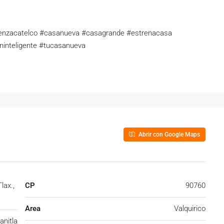
aenzacatelco #casanueva #casagrande #estrenacasa
oninteligente #tucasanueva
Abrir con Google Maps
lax.,
CP
90760
Area
Valquirico
nitla