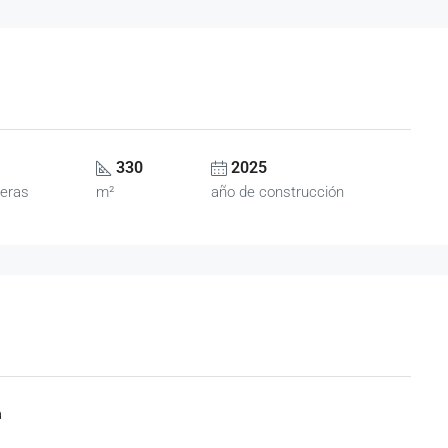
330
2025
eras
m²
año de construcción
a