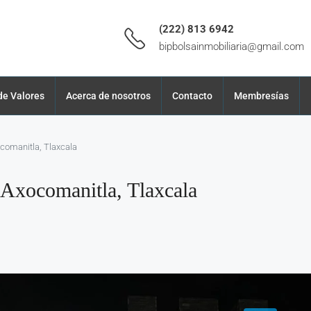
(222) 813 6942
bipbolsainmobiliaria@gmail.com
de Valores
Acerca de nosotros
Contacto
Membresías
comanitla, Tlaxcala
Axocomanitla, Tlaxcala