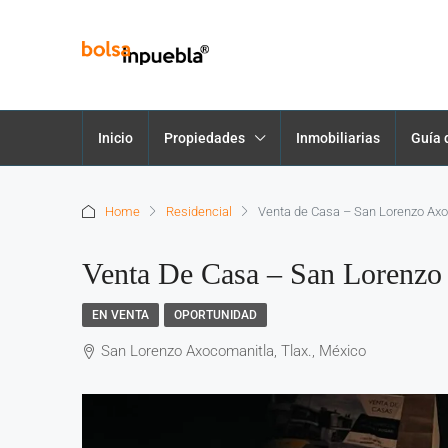
Inicio
Propiedades
Inmobiliarias
Guía 
Home
Residencial
Venta de Casa – San Lorenzo Axo
Venta De Casa – San Lorenzo 
EN VENTA
OPORTUNIDAD
San Lorenzo Axocomanitla, Tlax., México