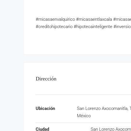
#micasaenvalquirico #micasaentlaxcala #micas
#creditohipotecario #hipotecainteligente #inversi
Dirección
Ubicación
San Lorenzo Axocomanitla, T
México
Ciudad
San Lorenzo Axocoma