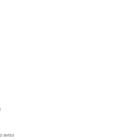
3
io aviso