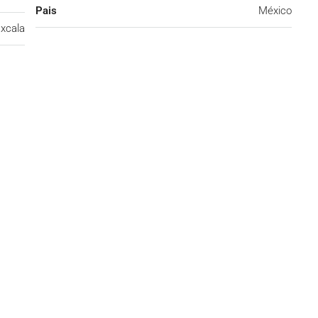
Pais
México
axcala