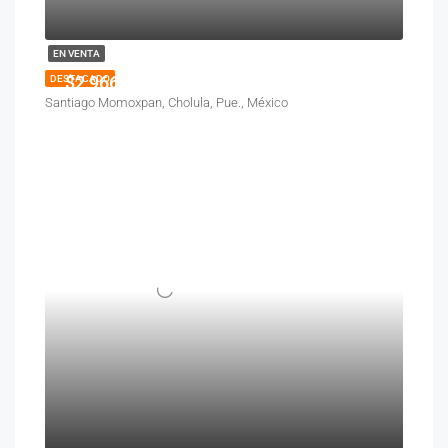
EN VENTA
$2,966,500
DESTACADO
Santiago Momoxpan, Cholula, Pue., México