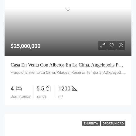
$25,000,000
Casa En Venta Con Alberca En La Cima, Angelopolis Puebla – 1200 M²
Fraccionamiento La Cima, Kilauea, Reserva Territorial Atlixcáyotl, Puebla, Pue., México
4
5.5
1200
Dormitorios
Baños
m²
EN RENTA
OPORTUNIDAD