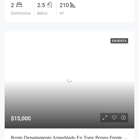
2
2.5
210
Dormitorios
Baños
m²
EN RENTA
$15,000
Rento Departamento Amueblado En Torre Perseo Frente A Hotel Camino Real Y Cerca Angelopolis Y Periférico