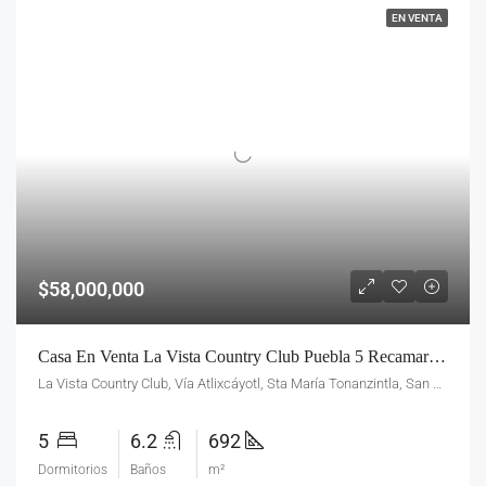
EN VENTA
$58,000,000
Casa En Venta La Vista Country Club Puebla 5 Recamaras-Campo De Golf
La Vista Country Club, Vía Atlixcáyotl, Sta María Tonanzintla, San Andrés Cholula, Pue., México
5
6.2
692
Dormitorios
Baños
m²