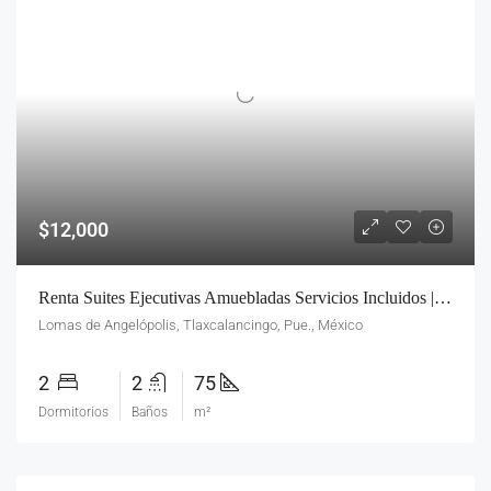
$12,000
Renta Suites Ejecutivas Amuebladas Servicios Incluidos | Sonata Lomas De Angelopolis | Sin Aval
Lomas de Angelópolis, Tlaxcalancingo, Pue., México
2
2
75
Dormitorios
Baños
m²