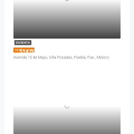
EN RENTA
$14,000
DESTACADO
Avenida 15 de Mayo, Villa Posadas, Puebla, Pue., México