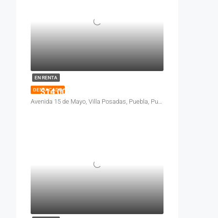
EN RENTA
$14,000
DESTACADO
Avenida 15 de Mayo, Villa Posadas, Puebla, Pue., México