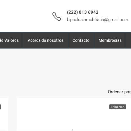
(222) 813 6942
bipbolsainmobiliaria@gmail.com
de Valores
Acerca de nosotros
Contacto
Membresías
Ordenar por
EN RENTA