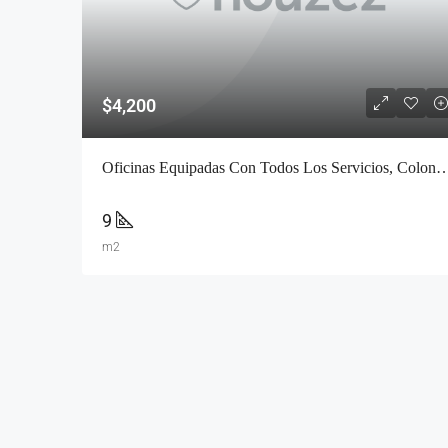
$4,200
Oficinas Equipadas Con Todos Los Servicios, Co
9
m2