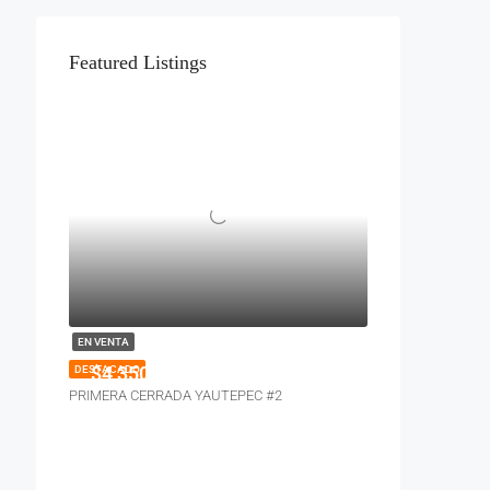
Featured Listings
EN VENTA
$4,350,000
DESTACADO
PRIMERA CERRADA YAUTEPEC #2