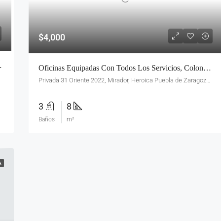
$4,000
 Colonia La Paz
Oficinas Equipadas Con Todos Los Servicios, Colonia El Mirador
Privada 31 Oriente 2022, Mirador, Heroica Puebla de Zaragoza, Pue., México
3
8
Baños
m²
A