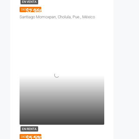
EN VENTA
$2,966,500
DESTACADO
Santiago Momoxpan, Cholula, Pue., México
EN RENTA
$5,500
DESTACADO